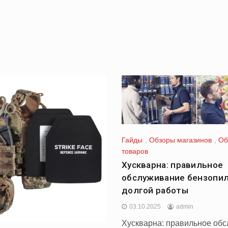
Гайды
,
Обзоры магазинов
,
Об
товаров
Хускварна: правильное
обслуживание бензопи
долгой работы
03.10.2025
admin
Хускварна: правильное об