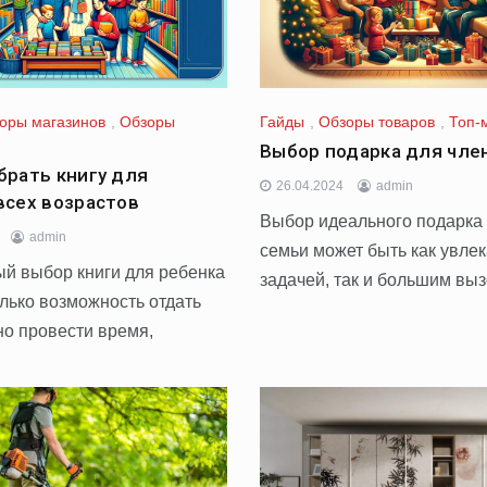
оры магазинов
,
Обзоры
Гайды
,
Обзоры товаров
,
Топ-
Выбор подарка для чле
брать книгу для
26.04.2024
admin
всех возрастов
Выбор идеального подарка 
admin
семьи может быть как увле
й выбор книги для ребенка
задачей, так и большим вы
олько возможность отдать
но провести время,