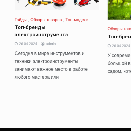
Гайды
,
Обзоры товаров
,
Топ-модели
Топ-бренды
Обзоры тов
электроинструмента
Топ-брен
26.04.2024
admin
26.04.2024
Сегодня в мире инструментов и
У совреме
техники электроинструменты
большой в
занимают важное место в работе
садом, кот
любого мастера или