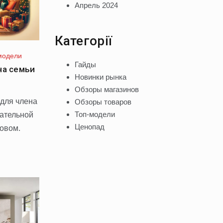
Апрель 2024
Категорії
модели
Гайды
на семьи
Новинки рынка
Обзоры магазинов
для члена
Обзоры товаров
Топ-модели
кательной
Ценопад
зовом.