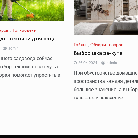
аров
,
Топ-модели
ды техники для сада
Гайды
,
Обзоры товаров
admin
Выбор шкафа-купе
нного садовода сейчас
26.04.2024
admin
ыбор техники по уходу за
При обустройстве домашне
орая помогает упростить и
пространства каждая детал
большое значение, а выбо
купе – не исключение.