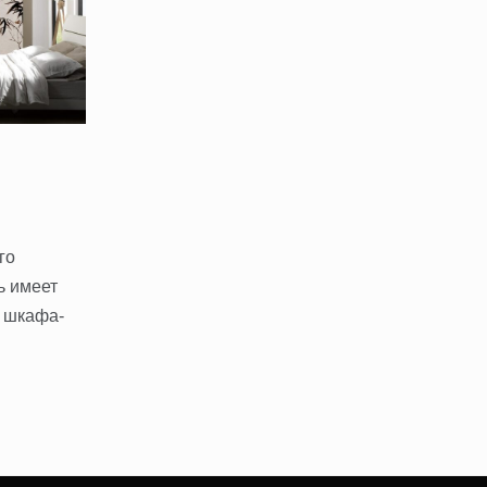
го
ь имеет
р шкафа-