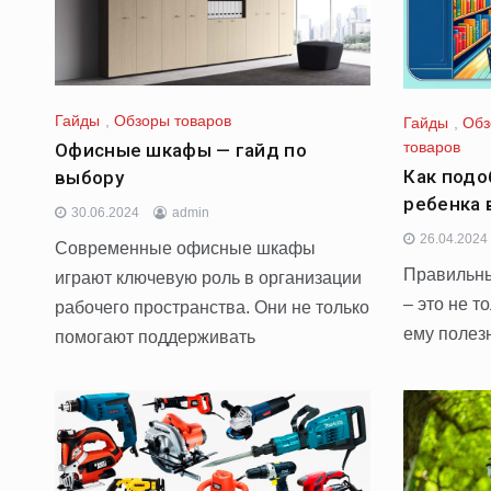
Гайды
,
Обзоры товаров
Гайды
,
Обз
товаров
Офисные шкафы — гайд по
Как подо
выбору
ребенка 
30.06.2024
admin
26.04.2024
Современные офисные шкафы
Правильны
играют ключевую роль в организации
– это не т
рабочего пространства. Они не только
ему полез
помогают поддерживать