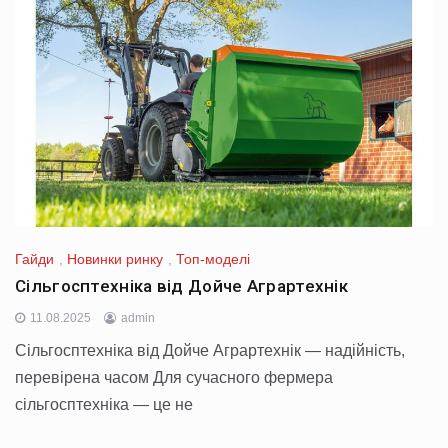
Гайди
,
Новинки ринку
,
Топ-моделі
Сільгосптехніка від Дойче Аграртехнік
11.08.2025
admin
Сільгосптехніка від Дойче Аграртехнік — надійність,
перевірена часом Для сучасного фермера
сільгосптехніка — це не