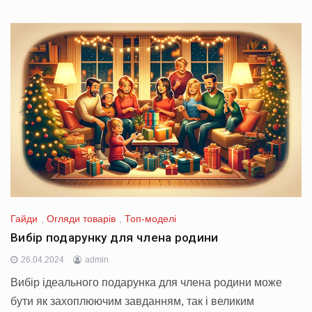
Гайди
,
Огляди товарів
,
Топ-моделі
Вибір подарунку для члена родини
26.04.2024
admin
Вибір ідеального подарунка для члена родини може
бути як захоплюючим завданням, так і великим