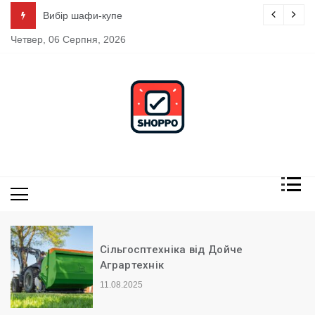
Skip
Вибір шафи-купе
to
Четвер, 06 Серпня, 2026
content
обзоры
товаров и
услуг онлайн
Сільгосптехніка від Дойче
Аграртехнік
11.08.2025