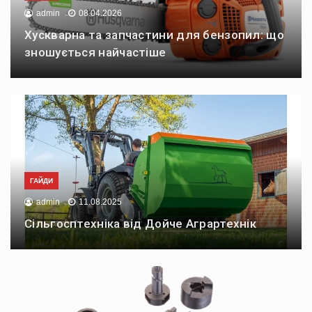
admin
08.04.2026
Хускварна та запчастини для бензопил: що
зношується найчастіше
ГАЙДИ
admin
11.08.2025
Сільгосптехніка від Дойче Аграртехнік